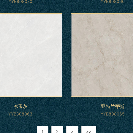
YYB808070
YYB808060
冰玉灰
亚特兰蒂斯
YYB808063
YYB808065
1
2
>
>>